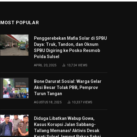
MOST POPULAR
Penggerebekan Mafia Solar di SPBU
Daya: Truk, Tandon, dan Oknum
SPBU Digiring ke Posko Resmob
Polda Sulsel
APRIL 20, 2025
13,724
VIEWS
Bone Darurat Sosial: Warga Gelar
Aksi Besar Tolak PBB, Pemprov
Turun Tangan
AGUSTUS 18, 2025
10,337
VIEWS
Diduga Libatkan Wabup Gowa,
Kasus Korupsi Jalan Sabbang-
Tallang Memanas! Aktivis Desak
Kejati Sulsel Jemput Paksa Saksi