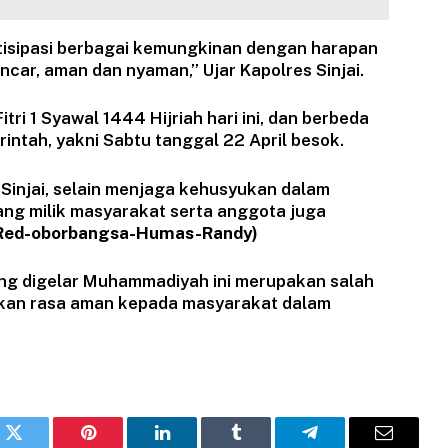
isipasi berbagai kemungkinan dengan harapan
ancar, aman dan nyaman,” Ujar Kapolres Sinjai.
i 1 Syawal 1444 Hijriah hari ini, dan berbeda
intah, yakni Sabtu tanggal 22 April besok.
Sinjai, selain menjaga kehusyukan dalam
ng milik masyarakat serta anggota juga
Red-oborbangsa-Humas-Randy)
ang digelar Muhammadiyah ini merupakan salah
rikan rasa aman kepada masyarakat dalam
k
Twitter
Pinterest
LinkedIn
Tumblr
Telegram
Email