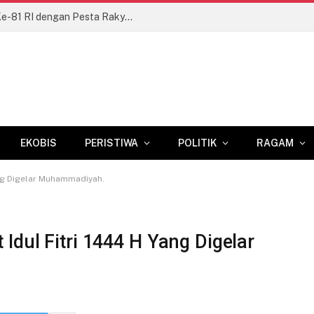
Kodim 1409/Gowa Semarakkan HUT Ke-81 RI dengan Pesta Rakyat dan Lomba Tradisional
EKOBIS
PERISTIWA
POLITIK
RAGAM
ang Digelar Muhammadiyah.
Idul Fitri 1444 H Yang Digelar