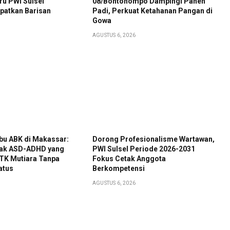
ru PWI Sulsel
08/Bontonompo Dampingi Panen
patkan Barisan
Padi, Perkuat Ketahanan Pangan di
Gowa
AGUSTUS 6, 2026
 Ibu ABK di Makassar:
Dorong Profesionalisme Wartawan,
nak ASD-ADHD yang
PWI Sulsel Periode 2026-2031
TK Mutiara Tanpa
Fokus Cetak Anggota
atus
Berkompetensi
AGUSTUS 6, 2026