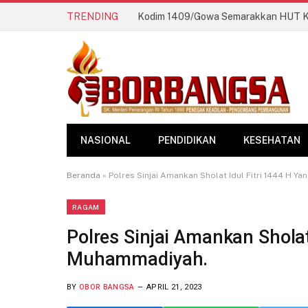
TRENDING
NASIONAL
PENDIDIKAN
KESEHATAN
Beranda
»
Polres Sinjai Amankan Sholat Idul Fitri 1444 H Y
RAGAM
Polres Sinjai Amankan Sholat 
Muhammadiyah.
BY
OBOR BANGSA
APRIL 21, 2023