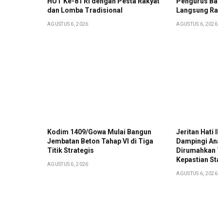
HUT Ke-81 RI dengan Pesta Rakyat
Pengurus Ba
dan Lomba Tradisional
Langsung Ra
AGUSTUS 6, 2026
AGUSTUS 6, 2026
Kodim 1409/Gowa Mulai Bangun
Jeritan Hati
Jembatan Beton Tahap VI di Tiga
Dampingi A
Titik Strategis
Dirumahkan 
Kepastian St
AGUSTUS 6, 2026
AGUSTUS 6, 2026