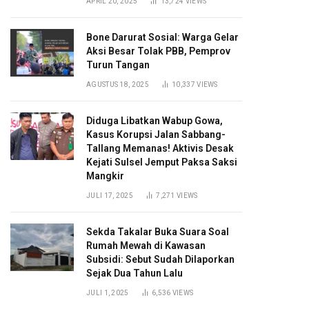
APRIL 20, 2025
13,724
VIEWS
Bone Darurat Sosial: Warga Gelar
Aksi Besar Tolak PBB, Pemprov
Turun Tangan
AGUSTUS 18, 2025
10,337
VIEWS
Diduga Libatkan Wabup Gowa,
Kasus Korupsi Jalan Sabbang-
Tallang Memanas! Aktivis Desak
Kejati Sulsel Jemput Paksa Saksi
Mangkir
JULI 17, 2025
7,271
VIEWS
Sekda Takalar Buka Suara Soal
Rumah Mewah di Kawasan
Subsidi: Sebut Sudah Dilaporkan
Sejak Dua Tahun Lalu
JULI 1, 2025
6,536
VIEWS