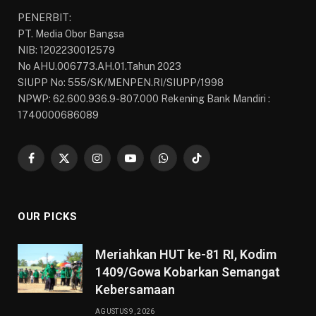
PENERBIT:
PT. Media Obor Bangsa
NIB: 1202230012579
No AHU.006773.AH.01.Tahun 2023
SIUPP No: 555/SK/MENPEN.RI/SIUPP/1998
NPWP: 62.600.936.9-807.000 Rekening Bank Mandiri :
1740000686089
Facebook
X
Instagram
YouTube
WhatsApp
TikTok
(Twitter)
OUR PICKS
Meriahkan HUT ke-81 RI, Kodim
1409/Gowa Kobarkan Semangat
Kebersamaan
AGUSTUS 9, 2026