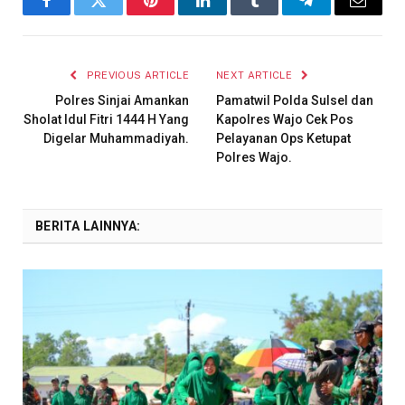
Facebook
Twitter
Pinterest
LinkedIn
Tumblr
Telegram
Email
PREVIOUS ARTICLE
NEXT ARTICLE
Polres Sinjai Amankan
Pamatwil Polda Sulsel dan
Sholat Idul Fitri 1444 H Yang
Kapolres Wajo Cek Pos
Digelar Muhammadiyah.
Pelayanan Ops Ketupat
Polres Wajo.
BERITA LAINNYA: